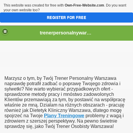
This website was created for free with
Own-Free-Website.com
. Do you want
your own website too?
REGISTER FOR FREE
trenerpersonalnywarszawalpqj826
ty Warszawa ;]
ug Trenera Osobistego?
Marzysz o tym, by Twój Trener Personalny Warszawa
naprawdę potrafił zadbać o poprawę Twojego zdrowia i
sylwetki? Nie warto wybierać przypadkowych ofert -
sprawdzone metody pracy i mnóstwo zadowolonych
Klientów przemawiają za tym, by postawić na współpracę
właśnie ze mną. Działam na różnych obszarach - pracuję
również jak Dietetyk Kliniczny Warszawa, dlatego mogę
spojrzeć na Twoje
Plany Treningowe
problemy z wagą i
zdrowiem z szerszej perspektywy. Na pewno świetnie
sprawdzę się, jako Twój Trener Osobisty Warszawa!