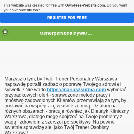
This website was created for free with
Own-Free-Website.com
. Do you want
your own website too?
REGISTER FOR FREE
trenerpersonalnywarszawalpqj826
ty Warszawa ;]
ug Trenera Osobistego?
Marzysz o tym, by Twój Trener Personalny Warszawa
naprawdę potrafił zadbać o poprawę Twojego zdrowia i
sylwetki? Nie warto
https://mariuszsurma.com
wybierać
przypadkowych ofert - sprawdzone metody pracy i
mnóstwo zadowolonych Klientów przemawiają za tym, by
postawić na współpracę właśnie ze mną. Działam na
różnych obszarach - pracuję również jak Dietetyk Kliniczny
Warszawa, dlatego mogę spojrzeć na Twoje problemy z
wagą i zdrowiem z szerszej perspektywy. Na pewno
świetnie sprawdzę się, jako Twój Trener Osobisty
Warszawa!